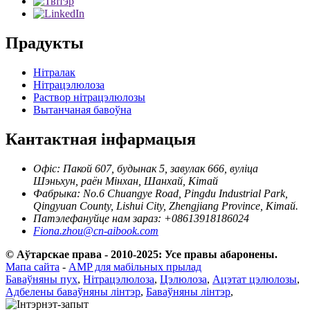
Прадукты
Нітралак
Нітрацэлюлоза
Раствор нітрацэлюлозы
Вытанчаная бавоўна
Кантактная інфармацыя
Офіс: Пакой 607, будынак 5, завулак 666, вуліца
Шэньхун, раён Мінхан, Шанхай, Кітай
Фабрыка: No.6 Chuangye Road, Pingdu Industrial Park,
Qingyuan County, Lishui City, Zhengjiang Province, Кітай.
Патэлефануйце нам зараз: +08613918186024
Fiona.zhou@cn-aibook.com
© Аўтарскае права - 2010-2025: Усе правы абаронены.
Мапа сайта
-
AMP для мабільных прылад
Баваўняны пух
,
Нітрацэлюлоза
,
Цэлюлоза
,
Ацэтат цэлюлозы
,
Адбелены баваўняны лінтэр
,
Баваўняны лінтэр
,