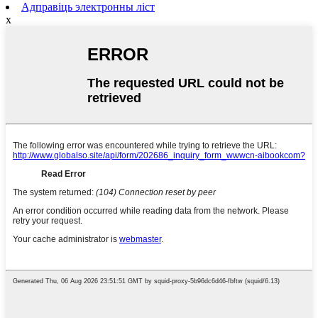
Адправіць электронны ліст
x