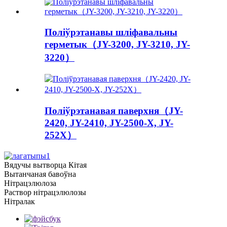
Поліўрэтанавы шліфавальны
герметык（JY-3200, JY-3210, JY-
3220）
Поліўрэтанавая паверхня（JY-
2420, JY-2410, JY-2500-X, JY-
252X）
Вядучы вытворца Кітая
Вытанчаная бавоўна
Нітрацэлюлоза
Раствор нітрацэлюлозы
Нітралак