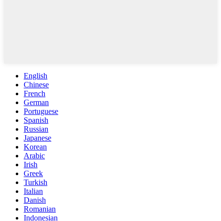
English
Chinese
French
German
Portuguese
Spanish
Russian
Japanese
Korean
Arabic
Irish
Greek
Turkish
Italian
Danish
Romanian
Indonesian