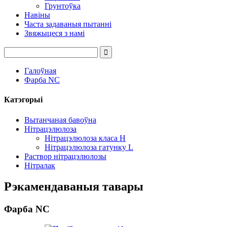
Грунтоўка
Навіны
Часта задаваныя пытанні
Звяжыцеся з намі
Галоўная
Фарба NC
Катэгорыі
Вытанчаная бавоўна
Нітрацэлюлоза
Нітрацэлюлоза класа H
Нітрацэлюлоза гатунку L
Раствор нітрацэлюлозы
Нітралак
Рэкамендаваныя тавары
Фарба NC