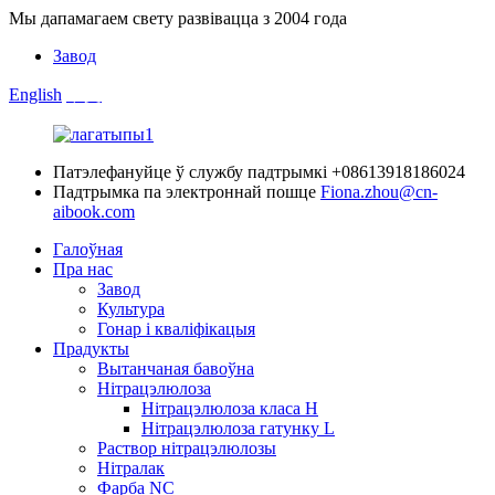
Мы дапамагаем свету развівацца з 2004 года
Завод
English
中文
Патэлефануйце ў службу падтрымкі
+08613918186024
Падтрымка па электроннай пошце
Fiona.zhou@cn-
aibook.com
Галоўная
Пра нас
Завод
Культура
Гонар і кваліфікацыя
Прадукты
Вытанчаная бавоўна
Нітрацэлюлоза
Нітрацэлюлоза класа H
Нітрацэлюлоза гатунку L
Раствор нітрацэлюлозы
Нітралак
Фарба NC