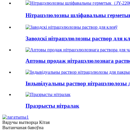
Нітрацэлюлозны шліфавальны герметык（
Заводскі нітрацэлюлозны раствор для к
Аптовы продаж нітрацэлюлознага раств
Індывідуальны раствор нітрацэлюлозы 
Празрысты нітралак
Вядучы вытворца Кітая
Вытанчаная бавоўна