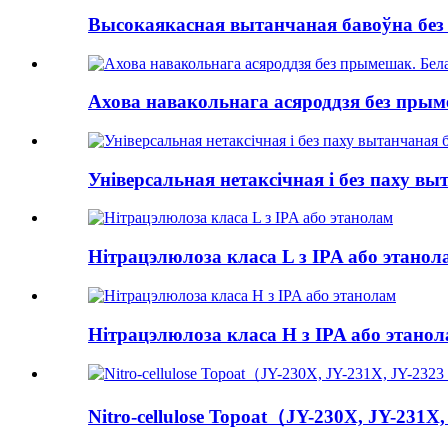
Высокаякасная вытанчаная бавоўна без 
Ахова навакольнага асяроддзя без прым
Універсальная нетаксічная і без паху вы
Нітрацэлюлоза класа L з IPA або этанол
Нітрацэлюлоза класа H з IPA або этано
Nitro-cellulose Topoat（JY-230X, JY-231X