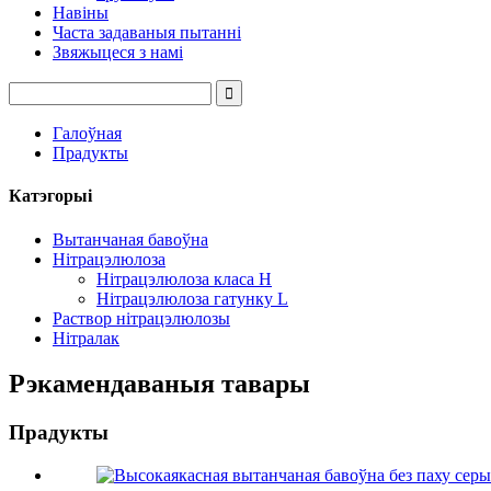
Навіны
Часта задаваныя пытанні
Звяжыцеся з намі
Галоўная
Прадукты
Катэгорыі
Вытанчаная бавоўна
Нітрацэлюлоза
Нітрацэлюлоза класа H
Нітрацэлюлоза гатунку L
Раствор нітрацэлюлозы
Нітралак
Рэкамендаваныя тавары
Прадукты