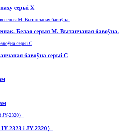
паху серыі X
ешак. Белая серыя M. Вытанчаная бавоўна.
танчаная бавоўна серыі C
ам
лам
, JY-2323 і JY-2320）