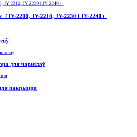
JY-2200, JY-2210, JY-2230 і JY-2240）
леяў
ора для чарнілаў
для пакрыцця