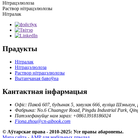
Нітрацэлюлоза
Раствор нітрацэлюлозы
Нітралак
Прадукты
Нітралак
Нітрацэлюлоза
Раствор нітрацэлюлозы
Вытанчаная бавоўна
Кантактная інфармацыя
Офіс: Пакой 607, будынак 5, завулак 666, вуліца Шэньхун
Фабрыка: No.6 Chuangye Road, Pingdu Industrial Park, Qingy
Патэлефануйце нам зараз: +08613918186024
Fiona.zhou@cn-aibook.com
© Аўтарскае права - 2010-2025: Усе правы абаронены.
Мапа сайта
-
AMP для мабільных прылад