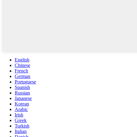
English
Chinese
French
German
Portuguese
Spanish
Russian
Japanese
Korean
Arabic
Irish
Greek
Turkish
Italian
Danish