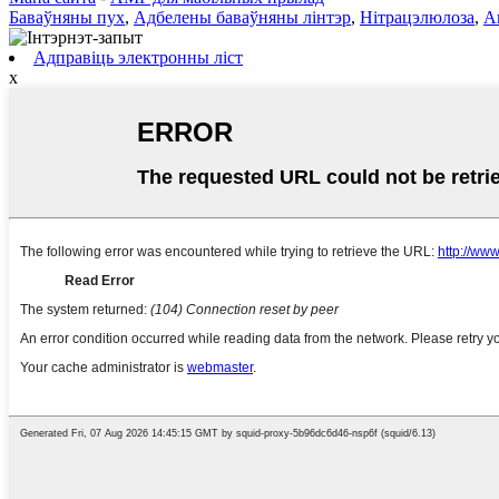
Баваўняны пух
,
Адбелены баваўняны лінтэр
,
Нітрацэлюлоза
,
А
Адправіць электронны ліст
x