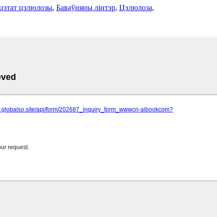
цэтат цэлюлозы
,
Баваўняны лінтэр
,
Цэлюлоза
,