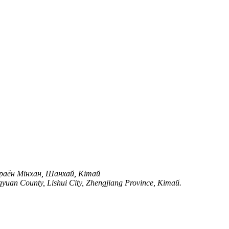
, раён Мінхан, Шанхай, Кітай
uan County, Lishui City, Zhengjiang Province, Кітай.