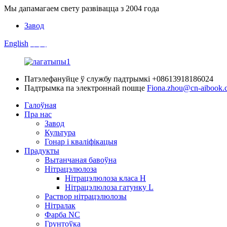
Мы дапамагаем свету развівацца з 2004 года
Завод
English
中文
Патэлефануйце ў службу падтрымкі
+08613918186024
Падтрымка па электроннай пошце
Fiona.zhou@cn-aibook.
Галоўная
Пра нас
Завод
Культура
Гонар і кваліфікацыя
Прадукты
Вытанчаная бавоўна
Нітрацэлюлоза
Нітрацэлюлоза класа H
Нітрацэлюлоза гатунку L
Раствор нітрацэлюлозы
Нітралак
Фарба NC
Грунтоўка