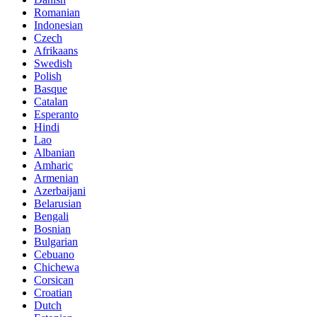
Romanian
Indonesian
Czech
Afrikaans
Swedish
Polish
Basque
Catalan
Esperanto
Hindi
Lao
Albanian
Amharic
Armenian
Azerbaijani
Belarusian
Bengali
Bosnian
Bulgarian
Cebuano
Chichewa
Corsican
Croatian
Dutch